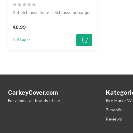
Set: Schlüsselhülle + Schlüsselanhänger
€8,99
Auf Lager
CarkeyCover.com
Kategori
For almost all brands of car
Ihre Marke W
Zubehör
Reviews