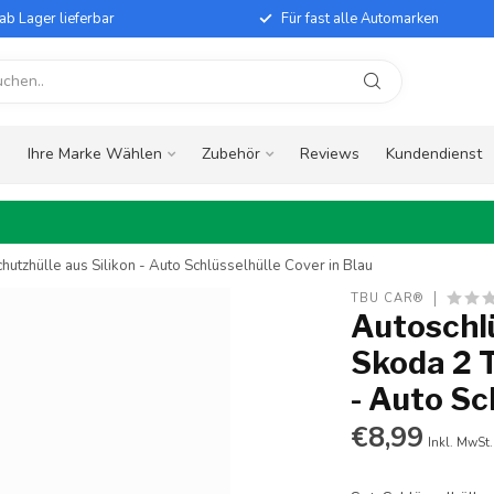
ab Lager lieferbar
Für fast alle Automarken
e
Ihre Marke Wählen
Zubehör
Reviews
Kundendienst
utzhülle aus Silikon - Auto Schlüsselhülle Cover in Blau
TBU CAR®
Autoschlü
Skoda 2 T
- Auto Sc
€8,99
Inkl. MwSt.