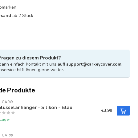
utomarken
rsand
ab 2 Stück
Fragen zu diesem Produkt?
ann einfach Kontakt mit uns auf!
support@carkeycover.com
.
service hilft Ihnen gerne weiter.
de Produkte
U CAR®
lüsselanhänger - Silikon - Blau
€3,99
 Lager
U CAR®