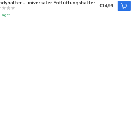
dyhalter - universaler Entlüftungshalter
€14,99
 Lager