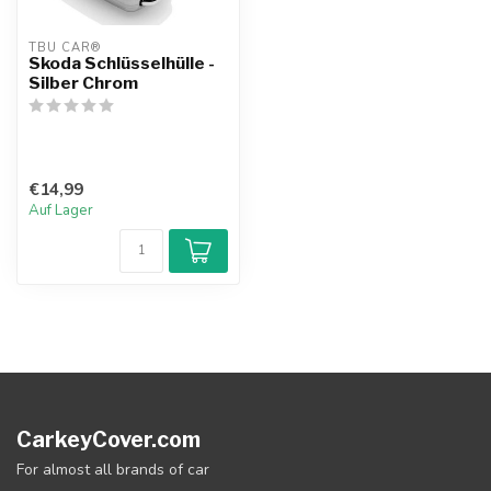
TBU CAR®
Skoda Schlüsselhülle -
Silber Chrom
€14,99
Auf Lager
CarkeyCover.com
For almost all brands of car