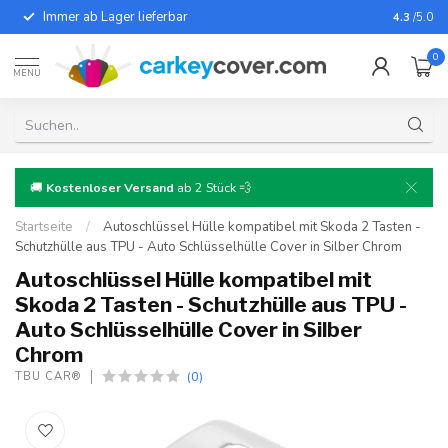
Immer ab Lager lieferbar
Für fast
4.3
/5.0
0
MENU
🚚
Kostenloser Versand
ab 2 Stück 💨
Startseite
/
Autoschlüssel Hülle kompatibel mit Skoda 2 Tasten -
Schutzhülle aus TPU - Auto Schlüsselhülle Cover in Silber Chrom
Autoschlüssel Hülle kompatibel mit
Skoda 2 Tasten - Schutzhülle aus TPU -
Auto Schlüsselhülle Cover in Silber
Chrom
(0)
TBU CAR®