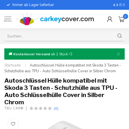
Immer ab Lager lieferbar
Für fast
4.3
/5.0
0
MENU
🚚
Kostenloser Versand
ab 2 Stück 💨
Startseite
/
Autoschlüssel Hülle kompatibel mit Skoda 3 Tasten -
Schutzhülle aus TPU - Auto Schlüsselhülle Cover in Silber Chrom
Autoschlüssel Hülle kompatibel mit
Skoda 3 Tasten - Schutzhülle aus TPU -
Auto Schlüsselhülle Cover in Silber
Chrom
(0)
TBU CAR®