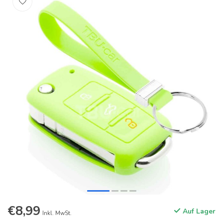
€8,99
Auf Lager
Inkl. MwSt.