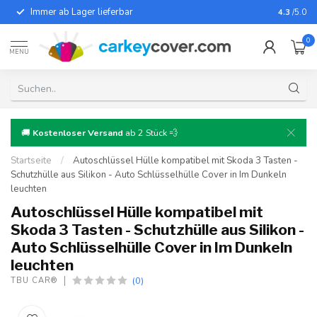
Immer ab Lager lieferbar
Für fast
4.3
/5.0
0
MENU
🚚
Kostenloser Versand
ab 2 Stück 💨
Startseite
/
Autoschlüssel Hülle kompatibel mit Skoda 3 Tasten -
Schutzhülle aus Silikon - Auto Schlüsselhülle Cover in Im Dunkeln
leuchten
Autoschlüssel Hülle kompatibel mit
Skoda 3 Tasten - Schutzhülle aus Silikon -
Auto Schlüsselhülle Cover in Im Dunkeln
leuchten
(0)
TBU CAR®