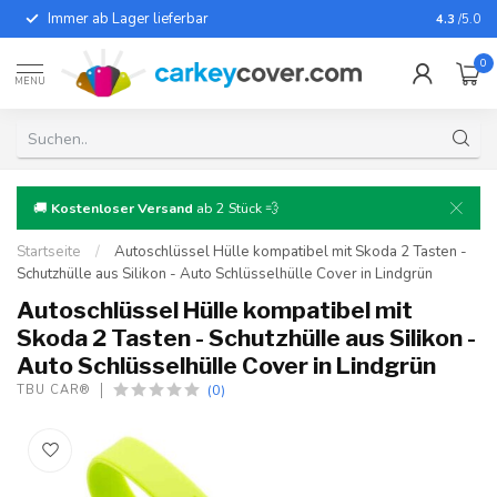
Immer ab Lager lieferbar
Für fast
4.3
/5.0
0
MENU
🚚
Kostenloser Versand
ab 2 Stück 💨
Startseite
/
Autoschlüssel Hülle kompatibel mit Skoda 2 Tasten -
Schutzhülle aus Silikon - Auto Schlüsselhülle Cover in Lindgrün
Autoschlüssel Hülle kompatibel mit
Skoda 2 Tasten - Schutzhülle aus Silikon -
Auto Schlüsselhülle Cover in Lindgrün
(0)
TBU CAR®