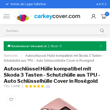
Immer ab Lager lieferbar
Für fast
4.3
/5.0
0
MENU
🚚
Kostenloser Versand
ab 2 Stück 💨
Startseite
/
Autoschlüssel Hülle kompatibel mit Skoda 3 Tasten -
Schutzhülle aus TPU - Auto Schlüsselhülle Cover in Roségold
Autoschlüssel Hülle kompatibel mit
Skoda 3 Tasten - Schutzhülle aus TPU -
Auto Schlüsselhülle Cover in Roségold
(1)
TBU CAR®