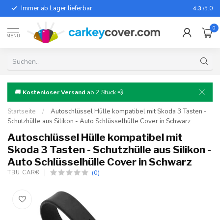
Immer ab Lager lieferbar
Für fast
4.3
/5.0
0
MENU
🚚
Kostenloser Versand
ab 2 Stück 💨
Startseite
/
Autoschlüssel Hülle kompatibel mit Skoda 3 Tasten -
Schutzhülle aus Silikon - Auto Schlüsselhülle Cover in Schwarz
Autoschlüssel Hülle kompatibel mit
Skoda 3 Tasten - Schutzhülle aus Silikon -
Auto Schlüsselhülle Cover in Schwarz
(0)
TBU CAR®