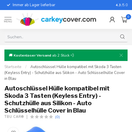
Immer ab Lager lieferbar
Für fast
4.3
/5.0
0
MENU
🚚
Kostenloser Versand
ab 2 Stück 💨
Startseite
/
Autoschlüssel Hülle kompatibel mit Skoda 3 Tasten
(Keyless Entry) - Schutzhülle aus Silikon - Auto Schlüsselhülle Cover
in Blau
Autoschlüssel Hülle kompatibel mit
Skoda 3 Tasten (Keyless Entry) -
Schutzhülle aus Silikon - Auto
Schlüsselhülle Cover in Blau
(0)
TBU CAR®