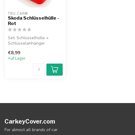
TBU CAR®
Skoda Schlüsselhülle -
Rot
Set: Schlüsselhülle +
Schlüsselanhänger
€8,99
Auf Lager
CarkeyCover.com
For almost all brands of car