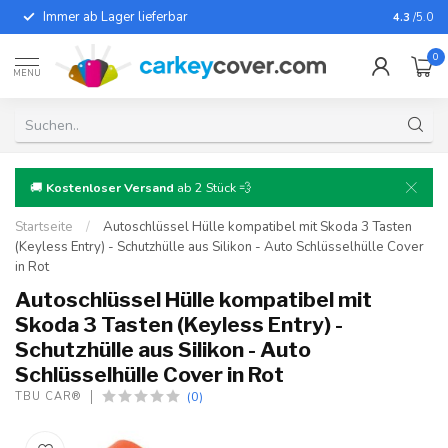
Immer ab Lager lieferbar
Für fast
4.3
/5.0
0
MENU
🚚
Kostenloser Versand
ab 2 Stück 💨
Startseite
/
Autoschlüssel Hülle kompatibel mit Skoda 3 Tasten
(Keyless Entry) - Schutzhülle aus Silikon - Auto Schlüsselhülle Cover
in Rot
Autoschlüssel Hülle kompatibel mit
Skoda 3 Tasten (Keyless Entry) -
Schutzhülle aus Silikon - Auto
Schlüsselhülle Cover in Rot
(0)
TBU CAR®