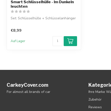
Smart Schlüsselhülle - Im Dunkeln
leuchten
Set: Schlüsselhülle + Schlüsselanhänger
€8,99
Auf Lager
CarkeyCover.com
Kategori
For almost all brands of car
Ihre Marke W
Zubehör
Reviews