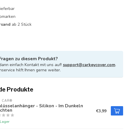
ieferbar
utomarken
rsand
ab 2 Stück
Fragen zu diesem Produkt?
ann einfach Kontakt mit uns auf!
support@carkeycover.com
.
service hilft Ihnen gerne weiter.
de Produkte
U CAR®
lüsselanhänger - Silikon - Im Dunkeln
uchten
€3,99
 Lager