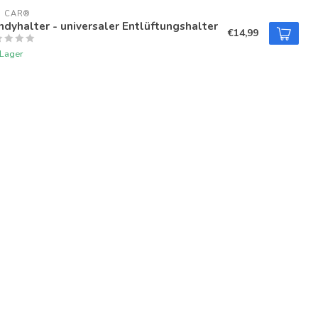
U CAR®
dyhalter - universaler Entlüftungshalter
€14,99
 Lager