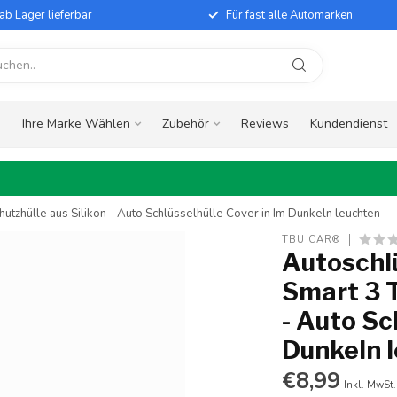
ab Lager lieferbar
Für fast alle Automarken
e
Ihre Marke Wählen
Zubehör
Reviews
Kundendienst
utzhülle aus Silikon - Auto Schlüsselhülle Cover in Im Dunkeln leuchten
TBU CAR®
Autoschlü
Smart 3 T
- Auto Sc
Dunkeln 
€8,99
Inkl. MwSt.