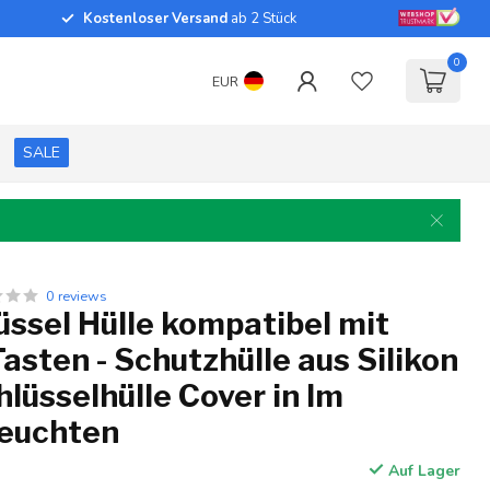
Kostenloser Versand
ab 2 Stück
0
EUR
SALE
0 reviews
ssel Hülle kompatibel mit
asten - Schutzhülle aus Silikon
hlüsselhülle Cover in Im
leuchten
Auf Lager