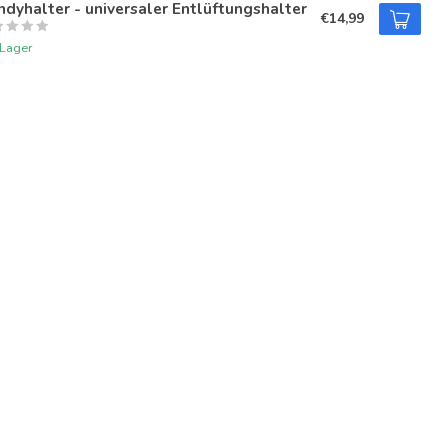
dyhalter - universaler Entlüftungshalter
€14,99
 Lager