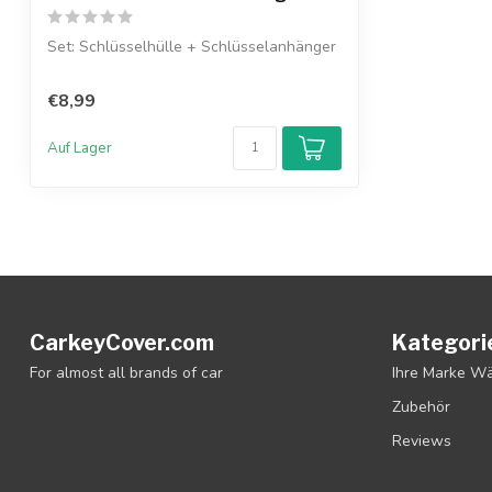
Set: Schlüsselhülle + Schlüsselanhänger
€8,99
Auf Lager
CarkeyCover.com
Kategori
For almost all brands of car
Ihre Marke W
Zubehör
Reviews