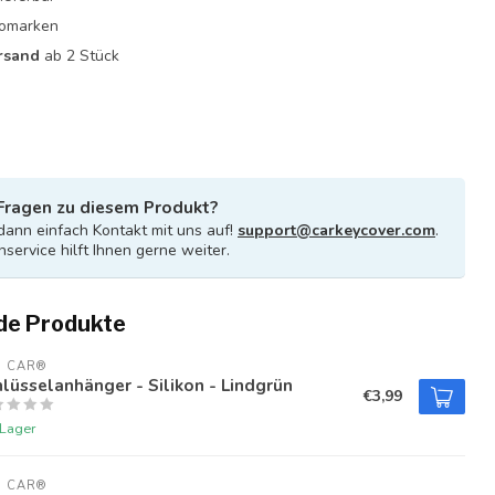
utomarken
rsand
ab 2 Stück
Fragen zu diesem Produkt?
ann einfach Kontakt mit uns auf!
support@carkeycover.com
.
service hilft Ihnen gerne weiter.
de Produkte
U CAR®
lüsselanhänger - Silikon - Lindgrün
€3,99
 Lager
U CAR®