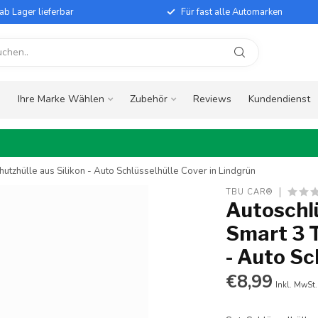
ab Lager lieferbar
Für fast alle Automarken
e
Ihre Marke Wählen
Zubehör
Reviews
Kundendienst
utzhülle aus Silikon - Auto Schlüsselhülle Cover in Lindgrün
TBU CAR®
Autoschlü
Smart 3 T
- Auto Sc
€8,99
Inkl. MwSt.