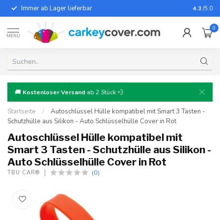
Immer ab Lager lieferbar
Für fast
4.3
/5.0
0
MENU
🚚
Kostenloser Versand
ab 2 Stück 💨
Startseite
/
Autoschlüssel Hülle kompatibel mit Smart 3 Tasten -
Schutzhülle aus Silikon - Auto Schlüsselhülle Cover in Rot
Autoschlüssel Hülle kompatibel mit
Smart 3 Tasten - Schutzhülle aus Silikon -
Auto Schlüsselhülle Cover in Rot
(0)
TBU CAR®