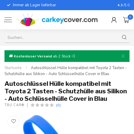
Immer ab Lager lieferbar
Für fast
4.3
/5.0
0
MENU
🚚
Kostenloser Versand
ab 2 Stück 💨
Startseite
/
Autoschlüssel Hülle kompatibel mit Toyota 2 Tasten -
Schutzhülle aus Silikon - Auto Schlüsselhülle Cover in Blau
Autoschlüssel Hülle kompatibel mit
Toyota 2 Tasten - Schutzhülle aus Silikon
- Auto Schlüsselhülle Cover in Blau
(0)
TBU CAR®