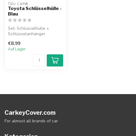
TBU CAR®
Toyota Schlüsselhülle -
Blau
Set: Schlüsselhülle +
Schlüsselanhänger
€8,99
Auf Lager
CarkeyCover.com
For almost all brands of car