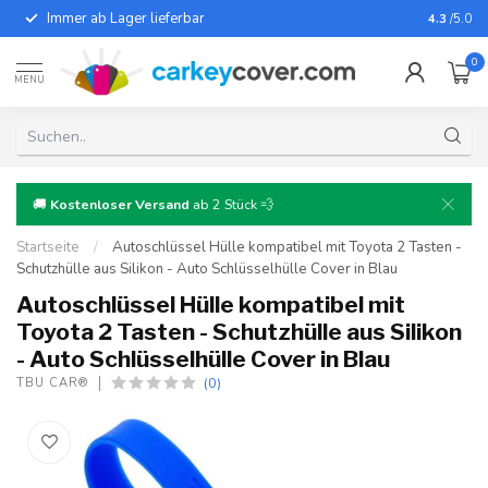
Immer ab Lager lieferbar
Für fast
4.3
/5.0
0
MENU
🚚
Kostenloser Versand
ab 2 Stück 💨
Startseite
/
Autoschlüssel Hülle kompatibel mit Toyota 2 Tasten -
Schutzhülle aus Silikon - Auto Schlüsselhülle Cover in Blau
Autoschlüssel Hülle kompatibel mit
Toyota 2 Tasten - Schutzhülle aus Silikon
- Auto Schlüsselhülle Cover in Blau
(0)
TBU CAR®