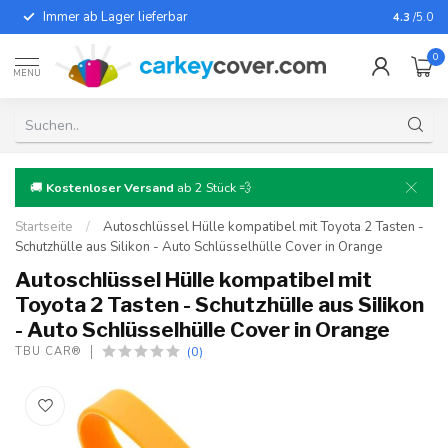
Immer ab Lager lieferbar
Für fast
4.3
/5.0
0
MENU
🚚
Kostenloser Versand
ab 2 Stück 💨
Startseite
/
Autoschlüssel Hülle kompatibel mit Toyota 2 Tasten -
Schutzhülle aus Silikon - Auto Schlüsselhülle Cover in Orange
Autoschlüssel Hülle kompatibel mit
Toyota 2 Tasten - Schutzhülle aus Silikon
- Auto Schlüsselhülle Cover in Orange
(0)
TBU CAR®