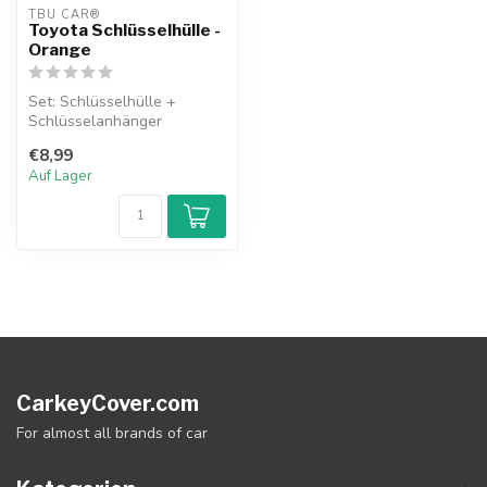
TBU CAR®
Toyota Schlüsselhülle -
Orange
Set: Schlüsselhülle +
Schlüsselanhänger
€8,99
Auf Lager
CarkeyCover.com
For almost all brands of car