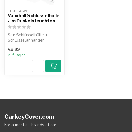
TBU CAR®
Vauxhall Schlüsselhülle
- Im Dunkeln leuchten
Set: Schlüsselhülle +
Schlüsselanhänger
€8,99
Auf Lager
CarkeyCover.com
For almost all brands of car