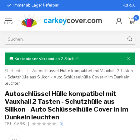
Immer ab Lager lieferbar
Für fast
4.3
/5.0
0
MENU
🚚
Kostenloser Versand
ab 2 Stück 💨
Startseite
/
Autoschlüssel Hülle kompatibel mit Vauxhall 2 Tasten
- Schutzhülle aus Silikon - Auto Schlüsselhülle Cover in Im Dunkeln
leuchten
Autoschlüssel Hülle kompatibel mit
Vauxhall 2 Tasten - Schutzhülle aus
Silikon - Auto Schlüsselhülle Cover in Im
Dunkeln leuchten
(0)
TBU CAR®