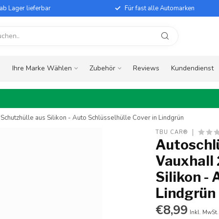
ab Lager lieferbar
Für fast alle Automarken
e
Ihre Marke Wählen
Zubehör
Reviews
Kundendienst
Schutzhülle aus Silikon - Auto Schlüsselhülle Cover in Lindgrün
TBU CAR®
Autoschlü
Vauxhall 
Silikon -
Lindgrün
€8,99
Inkl. MwSt.