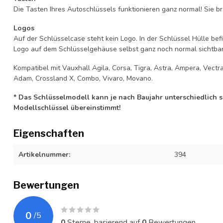
Die Tasten Ihres Autoschlüssels funktionieren ganz normal! Sie br
Logos
Auf der Schlüsselcase steht kein Logo. In der Schlüssel Hülle b
Logo auf dem Schlüsselgehäuse selbst ganz noch normal sichtbar 
Kompatibel mit Vauxhall Agila, Corsa, Tigra, Astra, Ampera, Vectra,
Adam, Crossland X, Combo, Vivaro, Movano.
* Das Schlüsselmodell kann je nach Baujahr unterschiedlich sei
Modellschlüssel übereinstimmt!
Eigenschaften
Artikelnummer:
394
Bewertungen
0
/
5
0
Sterne, basierend auf
0
Bewertungen