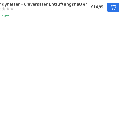
dyhalter - universaler Entlüftungshalter
€14,99
 Lager