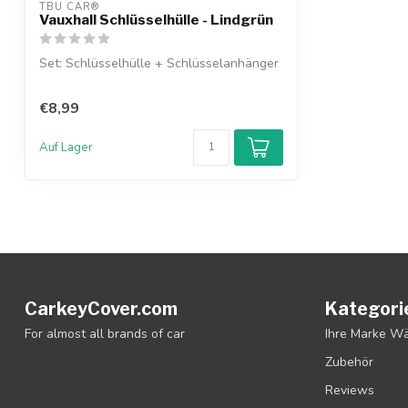
TBU CAR®
Vauxhall Schlüsselhülle - Lindgrün
Set: Schlüsselhülle + Schlüsselanhänger
€8,99
Auf Lager
CarkeyCover.com
Kategori
For almost all brands of car
Ihre Marke W
Zubehör
Reviews