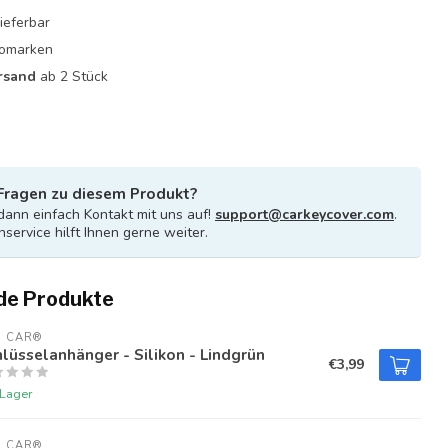
ieferbar
utomarken
rsand
ab 2 Stück
Fragen zu diesem Produkt?
ann einfach Kontakt mit uns auf!
support@carkeycover.com
.
service hilft Ihnen gerne weiter.
de Produkte
U CAR®
lüsselanhänger - Silikon - Lindgrün
€3,99
 Lager
U CAR®