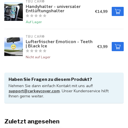
TBU CAR®
Handyhalter - universaler
Entlüftungshalter
€14,99
Auf Lager
TBU CAR®
Lufterfrischer Emoticon - Teeth
| Black Ice
€3,99
Nicht auf Lager
Haben Sie Fragen zu diesem Produkt?
Nehmen Sie dann einfach Kontakt mit uns auf!
support@carkeycover.com
. Unser Kundenservice hilft
Ihnen gerne weiter.
Zuletzt angesehen