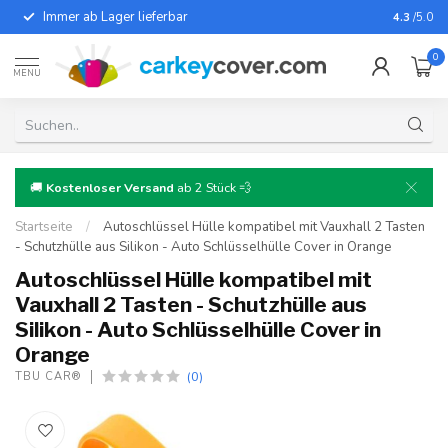
Immer ab Lager lieferbar
Für fast
4.3
/5.0
0
MENU
🚚
Kostenloser Versand
ab 2 Stück 💨
Startseite
/
Autoschlüssel Hülle kompatibel mit Vauxhall 2 Tasten
- Schutzhülle aus Silikon - Auto Schlüsselhülle Cover in Orange
Autoschlüssel Hülle kompatibel mit
Vauxhall 2 Tasten - Schutzhülle aus
Silikon - Auto Schlüsselhülle Cover in
Orange
(0)
TBU CAR®