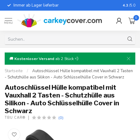
Immer ab Lager lieferbar
Für fast
4.3
/5.0
0
MENU
🚚
Kostenloser Versand
ab 2 Stück 💨
Startseite
/
Autoschlüssel Hülle kompatibel mit Vauxhall 2 Tasten
- Schutzhülle aus Silikon - Auto Schlüsselhülle Cover in Schwarz
Autoschlüssel Hülle kompatibel mit
Vauxhall 2 Tasten - Schutzhülle aus
Silikon - Auto Schlüsselhülle Cover in
Schwarz
(0)
TBU CAR®