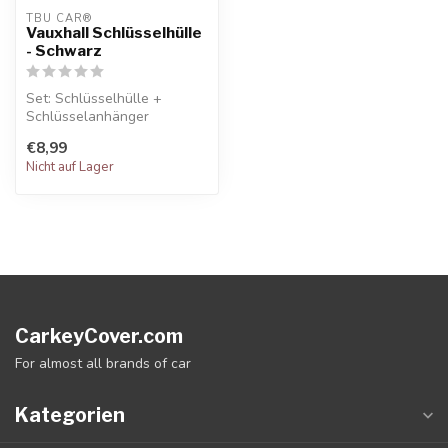
TBU CAR®
Vauxhall Schlüsselhülle
- Schwarz
Set: Schlüsselhülle +
Schlüsselanhänger
€8,99
Nicht auf Lager
CarkeyCover.com
For almost all brands of car
Kategorien