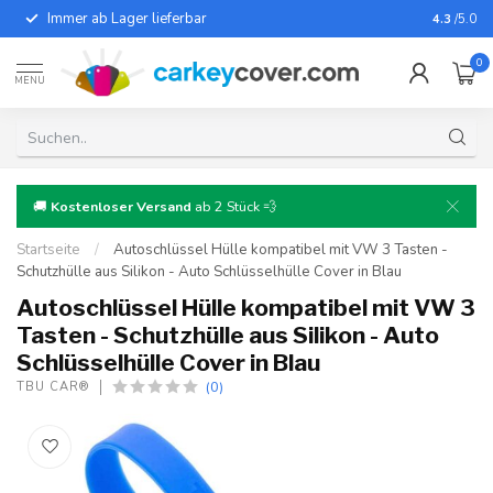
Immer ab Lager lieferbar
Für fast
4.3
/5.0
0
MENU
🚚
Kostenloser Versand
ab 2 Stück 💨
Startseite
/
Autoschlüssel Hülle kompatibel mit VW 3 Tasten -
Schutzhülle aus Silikon - Auto Schlüsselhülle Cover in Blau
Autoschlüssel Hülle kompatibel mit VW 3
Tasten - Schutzhülle aus Silikon - Auto
Schlüsselhülle Cover in Blau
(0)
TBU CAR®