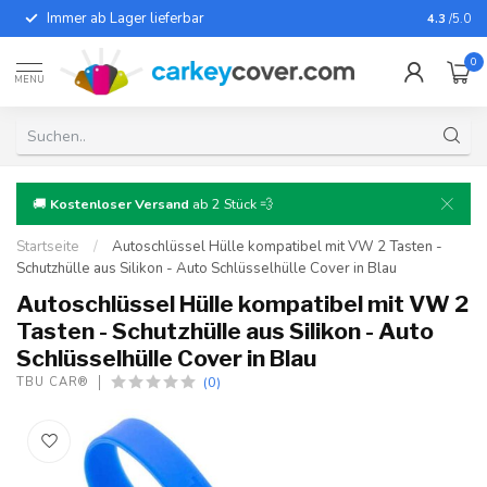
Immer ab Lager lieferbar
Für fast
4.3
/5.0
0
MENU
🚚
Kostenloser Versand
ab 2 Stück 💨
Startseite
/
Autoschlüssel Hülle kompatibel mit VW 2 Tasten -
Schutzhülle aus Silikon - Auto Schlüsselhülle Cover in Blau
Autoschlüssel Hülle kompatibel mit VW 2
Tasten - Schutzhülle aus Silikon - Auto
Schlüsselhülle Cover in Blau
(0)
TBU CAR®