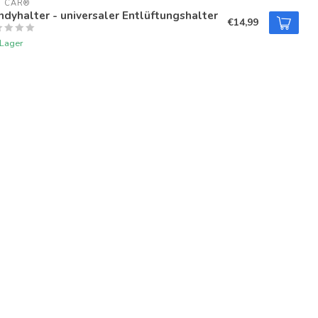
U CAR®
dyhalter - universaler Entlüftungshalter
€14,99
 Lager