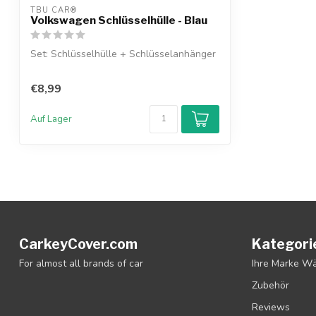
TBU CAR®
Volkswagen Schlüsselhülle - Blau
Set: Schlüsselhülle + Schlüsselanhänger
€8,99
Auf Lager
CarkeyCover.com
Kategori
For almost all brands of car
Ihre Marke W
Zubehör
Reviews