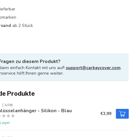
ieferbar
utomarken
rsand
ab 2 Stück
Fragen zu diesem Produkt?
ann einfach Kontakt mit uns auf!
support@carkeycover.com
.
service hilft Ihnen gerne weiter.
de Produkte
U CAR®
lüsselanhänger - Silikon - Blau
€3,99
 Lager