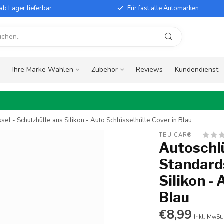
ab Lager lieferbar
Für fast alle Automarken
e
Ihre Marke Wählen
Zubehör
Reviews
Kundendienst
l - Schutzhülle aus Silikon - Auto Schlüsselhülle Cover in Blau
TBU CAR®
Autoschl
Standards
Silikon -
Blau
€8,99
Inkl. MwSt.