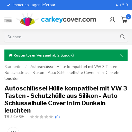
Immer ab Lager lieferbar
Für fast
4.3
/5.0
0
MENU
🚚
Kostenloser Versand
ab 2 Stück 💨
Startseite
/
Autoschlüssel Hülle kompatibel mit VW 3 Tasten -
Schutzhülle aus Silikon - Auto Schlüsselhülle Cover in Im Dunkeln
leuchten
Autoschlüssel Hülle kompatibel mit VW 3
Tasten - Schutzhülle aus Silikon - Auto
Schlüsselhülle Cover in Im Dunkeln
leuchten
(0)
TBU CAR®