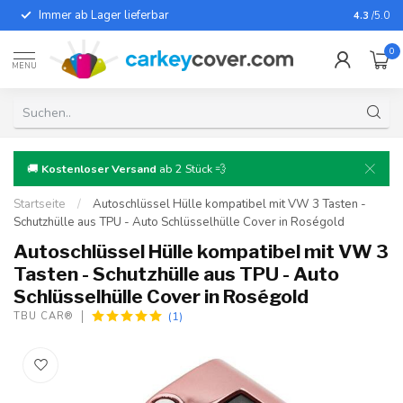
Immer ab Lager lieferbar
Für fast
4.3
/5.0
0
MENU
🚚
Kostenloser Versand
ab 2 Stück 💨
Startseite
/
Autoschlüssel Hülle kompatibel mit VW 3 Tasten -
Schutzhülle aus TPU - Auto Schlüsselhülle Cover in Roségold
Autoschlüssel Hülle kompatibel mit VW 3
Tasten - Schutzhülle aus TPU - Auto
Schlüsselhülle Cover in Roségold
(1)
TBU CAR®