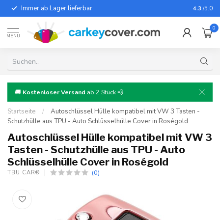
Immer ab Lager lieferbar
Für fast
4.3
/5.0
0
MENU
🚚
Kostenloser Versand
ab 2 Stück 💨
Startseite
/
Autoschlüssel Hülle kompatibel mit VW 3 Tasten -
Schutzhülle aus TPU - Auto Schlüsselhülle Cover in Roségold
Autoschlüssel Hülle kompatibel mit VW 3
Tasten - Schutzhülle aus TPU - Auto
Schlüsselhülle Cover in Roségold
(0)
TBU CAR®