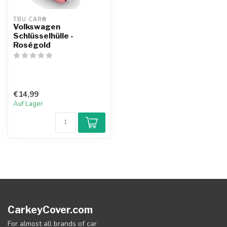
TBU CAR®
Volkswagen
Schlüsselhülle -
Roségold
€14,99
Auf Lager
CarkeyCover.com
For almost all brands of car