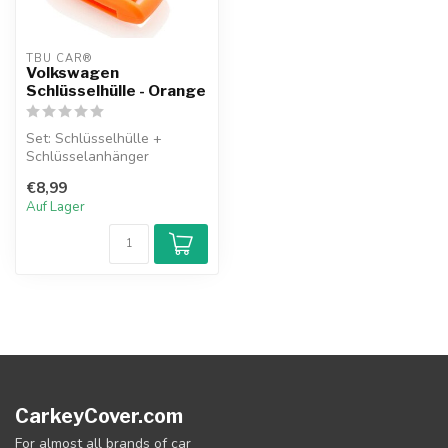
TBU CAR®
Volkswagen
Schlüsselhülle - Orange
Set: Schlüsselhülle +
Schlüsselanhänger
€8,99
Auf Lager
CarkeyCover.com
For almost all brands of car