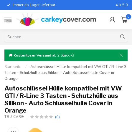
Immer ab Lager lieferbar
Für fast
4.3
/5.0
0
MENU
🚚
Kostenloser Versand
ab 2 Stück 💨
Startseite
/
Autoschlüssel Hülle kompatibel mit VW GTI / R-Line 3
Tasten - Schutzhülle aus Silikon - Auto Schlüsselhülle Cover in
Orange
Autoschlüssel Hülle kompatibel mit VW
GTI / R-Line 3 Tasten - Schutzhülle aus
Silikon - Auto Schlüsselhülle Cover in
Orange
(0)
TBU CAR®