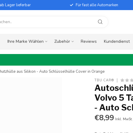
ab Lager lieferbar
Für fast alle Automarken
e
Ihre Marke Wählen
Zubehör
Reviews
Kundendienst
hutzhülle aus Silikon - Auto Schlüsselhülle Cover in Orange
TBU CAR®
Autoschlü
Volvo 5 T
- Auto Sc
€8,99
Inkl. MwSt.