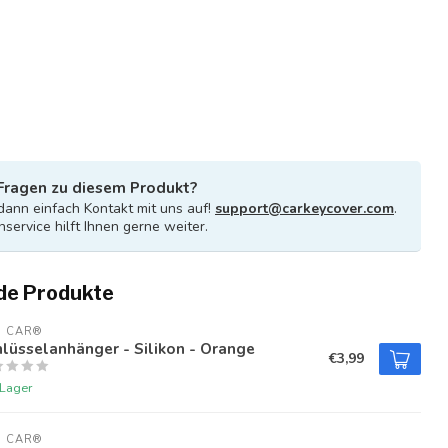
Fragen zu diesem Produkt?
ann einfach Kontakt mit uns auf!
support@carkeycover.com
.
service hilft Ihnen gerne weiter.
de Produkte
U CAR®
lüsselanhänger - Silikon - Orange
€3,99
 Lager
U CAR®