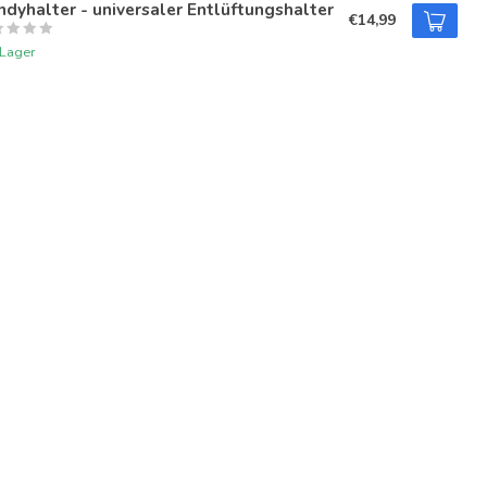
dyhalter - universaler Entlüftungshalter
€14,99
 Lager