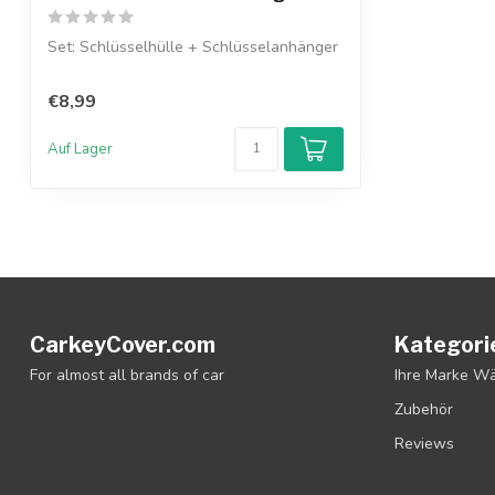
Set: Schlüsselhülle + Schlüsselanhänger
€8,99
Auf Lager
CarkeyCover.com
Kategori
For almost all brands of car
Ihre Marke W
Zubehör
Reviews