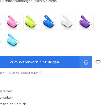
e + Schlüsselanhänger
Lesen Sie mehr
.
Zum Warenkorb hinzufügen
gen
Dieses Produkt teilen
ieferbar
utomarken
rsand
ab 2 Stück