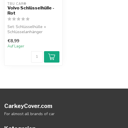
TBU CAR®
Volvo Schlüsselhülle -
Rot
Set: Schlüsselhülle +
Schlüsselanhänger
€8,99
Auf Lager
CarkeyCover.com
For almost all brands of car