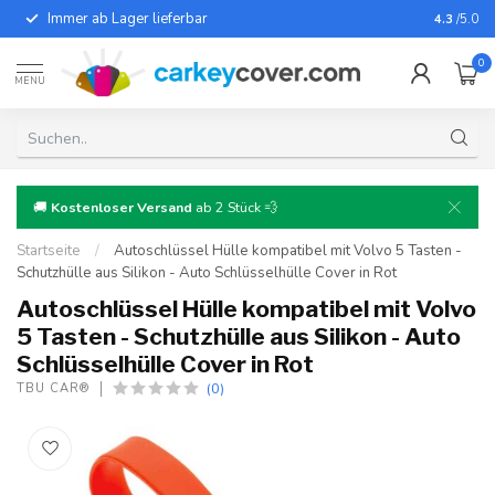
Immer ab Lager lieferbar
Für fast
4.3
/5.0
0
MENU
🚚
Kostenloser Versand
ab 2 Stück 💨
Startseite
/
Autoschlüssel Hülle kompatibel mit Volvo 5 Tasten -
Schutzhülle aus Silikon - Auto Schlüsselhülle Cover in Rot
Autoschlüssel Hülle kompatibel mit Volvo
5 Tasten - Schutzhülle aus Silikon - Auto
Schlüsselhülle Cover in Rot
(0)
TBU CAR®