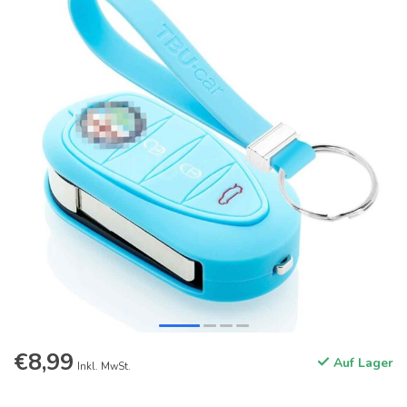
€8,99
Auf Lager
Inkl. MwSt.