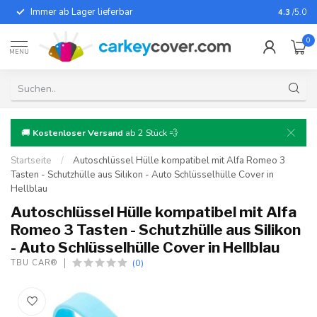
Immer ab Lager lieferbar
Für fast
4.3
/5.0
0
MENU
🚚
Kostenloser Versand
ab 2 Stück 💨
Startseite
/
Autoschlüssel Hülle kompatibel mit Alfa Romeo 3
Tasten - Schutzhülle aus Silikon - Auto Schlüsselhülle Cover in
Hellblau
Autoschlüssel Hülle kompatibel mit Alfa
Romeo 3 Tasten - Schutzhülle aus Silikon
- Auto Schlüsselhülle Cover in Hellblau
(0)
TBU CAR®