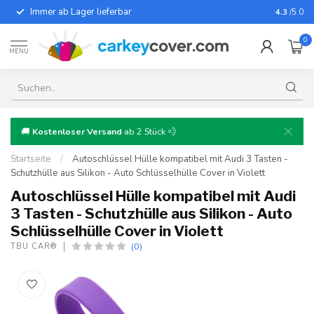
Immer ab Lager lieferbar
Für fast
4.3
/5.0
0
MENU
🚚
Kostenloser Versand
ab 2 Stück 💨
Startseite
/
Autoschlüssel Hülle kompatibel mit Audi 3 Tasten -
Schutzhülle aus Silikon - Auto Schlüsselhülle Cover in Violett
Autoschlüssel Hülle kompatibel mit Audi
3 Tasten - Schutzhülle aus Silikon - Auto
Schlüsselhülle Cover in Violett
(0)
TBU CAR®