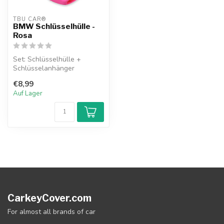
TBU CAR®
BMW Schlüsselhülle -
Rosa
Set: Schlüsselhülle +
Schlüsselanhänger
€8,99
Auf Lager
CarkeyCover.com
For almost all brands of car