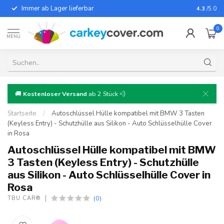
Immer ab Lager lieferbar
Für fast
4.3
/5.0
0
MENU
🚚
Kostenloser Versand
ab 2 Stück 💨
Startseite
/
Autoschlüssel Hülle kompatibel mit BMW 3 Tasten
(Keyless Entry) - Schutzhülle aus Silikon - Auto Schlüsselhülle Cover
in Rosa
Autoschlüssel Hülle kompatibel mit BMW
3 Tasten (Keyless Entry) - Schutzhülle
aus Silikon - Auto Schlüsselhülle Cover in
Rosa
(0)
TBU CAR®