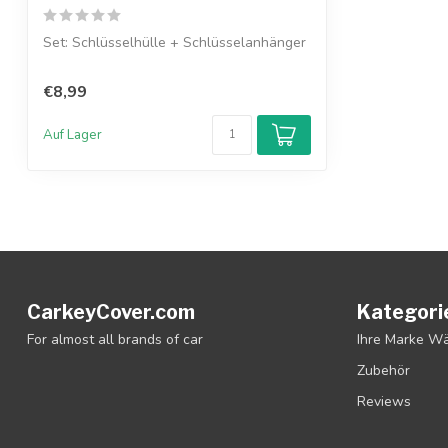
Set: Schlüsselhülle + Schlüsselanhänger
€8,99
Auf Lager
CarkeyCover.com
Kategori
For almost all brands of car
Ihre Marke W
Zubehör
Reviews