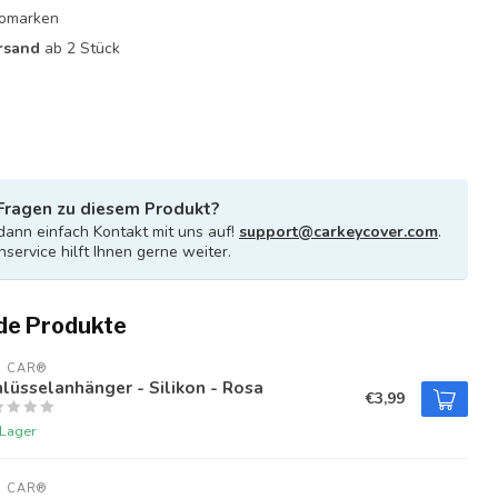
utomarken
rsand
ab 2 Stück
Fragen zu diesem Produkt?
ann einfach Kontakt mit uns auf!
support@carkeycover.com
.
service hilft Ihnen gerne weiter.
de Produkte
U CAR®
lüsselanhänger - Silikon - Rosa
€3,99
 Lager
U CAR®