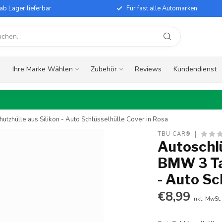
ab Lager lieferbar
Für fast alle Automarken
e
Ihre Marke Wählen
Zubehör
Reviews
Kundendienst
tzhülle aus Silikon - Auto Schlüsselhülle Cover in Rosa
TBU CAR®
Autoschlü
BMW 3 Tas
- Auto Sc
€8,99
Inkl. MwSt.