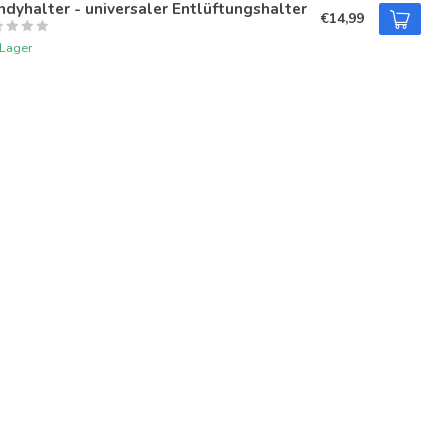
dyhalter - universaler Entlüftungshalter
€14,99
 Lager