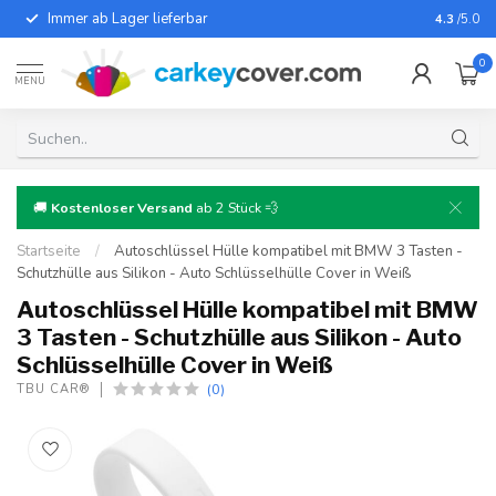
Immer ab Lager lieferbar
Für fast
4.3
/5.0
0
MENU
🚚
Kostenloser Versand
ab 2 Stück 💨
Startseite
/
Autoschlüssel Hülle kompatibel mit BMW 3 Tasten -
Schutzhülle aus Silikon - Auto Schlüsselhülle Cover in Weiß
Autoschlüssel Hülle kompatibel mit BMW
3 Tasten - Schutzhülle aus Silikon - Auto
Schlüsselhülle Cover in Weiß
(0)
TBU CAR®