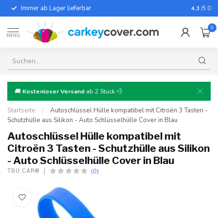
Immer ab Lager lieferbar
Für fast
4.3
/5.0
0
MENU
🚚
Kostenloser Versand
ab 2 Stück 💨
Startseite
/
Autoschlüssel Hülle kompatibel mit Citroën 3 Tasten -
Schutzhülle aus Silikon - Auto Schlüsselhülle Cover in Blau
Autoschlüssel Hülle kompatibel mit
Citroën 3 Tasten - Schutzhülle aus Silikon
- Auto Schlüsselhülle Cover in Blau
(0)
TBU CAR®