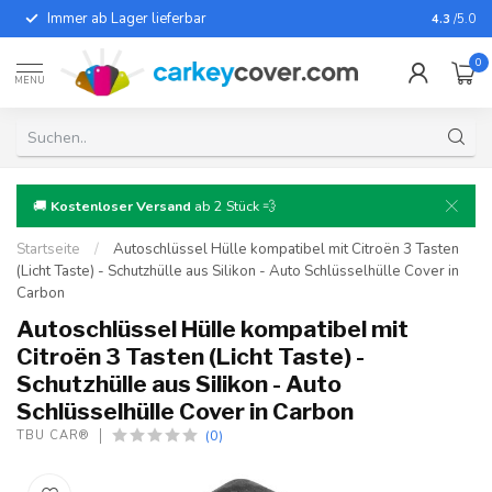
Immer ab Lager lieferbar
Für fast
4.3
/5.0
0
MENU
🚚
Kostenloser Versand
ab 2 Stück 💨
Startseite
/
Autoschlüssel Hülle kompatibel mit Citroën 3 Tasten
(Licht Taste) - Schutzhülle aus Silikon - Auto Schlüsselhülle Cover in
Carbon
Autoschlüssel Hülle kompatibel mit
Citroën 3 Tasten (Licht Taste) -
Schutzhülle aus Silikon - Auto
Schlüsselhülle Cover in Carbon
(0)
TBU CAR®