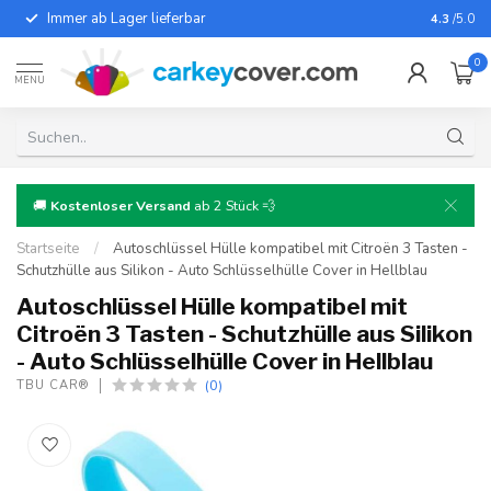
Immer ab Lager lieferbar
Für fast
4.3
/5.0
0
MENU
🚚
Kostenloser Versand
ab 2 Stück 💨
Startseite
/
Autoschlüssel Hülle kompatibel mit Citroën 3 Tasten -
Schutzhülle aus Silikon - Auto Schlüsselhülle Cover in Hellblau
Autoschlüssel Hülle kompatibel mit
Citroën 3 Tasten - Schutzhülle aus Silikon
- Auto Schlüsselhülle Cover in Hellblau
(0)
TBU CAR®