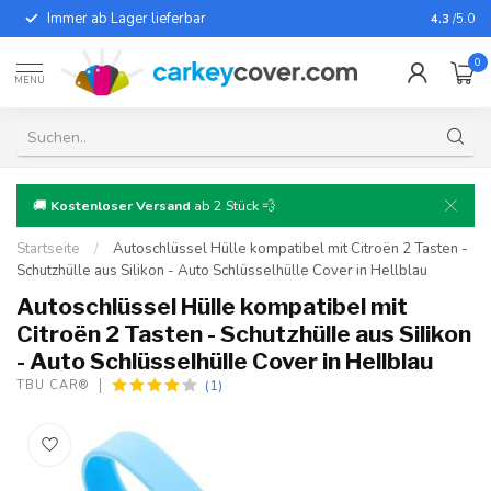
Immer ab Lager lieferbar
Für fast
4.3
/5.0
0
MENU
🚚
Kostenloser Versand
ab 2 Stück 💨
Startseite
/
Autoschlüssel Hülle kompatibel mit Citroën 2 Tasten -
Schutzhülle aus Silikon - Auto Schlüsselhülle Cover in Hellblau
Autoschlüssel Hülle kompatibel mit
Citroën 2 Tasten - Schutzhülle aus Silikon
- Auto Schlüsselhülle Cover in Hellblau
(1)
TBU CAR®