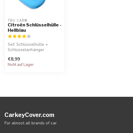
TBU CAR®
Citroën Schlüsselhülle -
Hellblau
Set: Schlüsselhülle +
Schlüsselanhänger
€8,99
Nicht auf Lager
CarkeyCover.com
For almost all brands of car