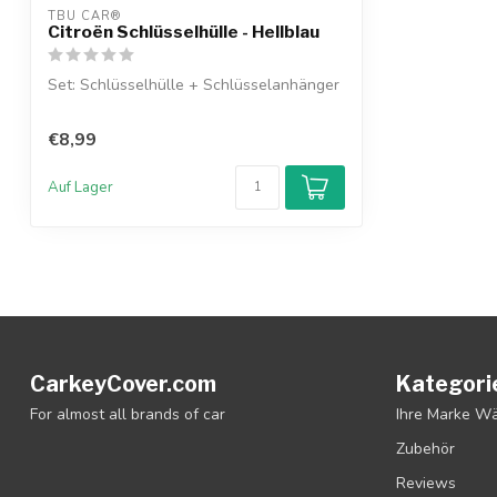
TBU CAR®
Citroën Schlüsselhülle - Hellblau
Set: Schlüsselhülle + Schlüsselanhänger
€8,99
Auf Lager
CarkeyCover.com
Kategori
For almost all brands of car
Ihre Marke W
Zubehör
Reviews