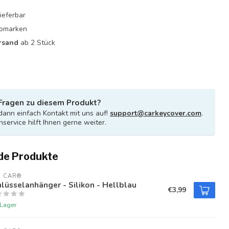
ieferbar
utomarken
rsand
ab 2 Stück
Fragen zu diesem Produkt?
ann einfach Kontakt mit uns auf!
support@carkeycover.com
.
service hilft Ihnen gerne weiter.
de Produkte
U CAR®
lüsselanhänger - Silikon - Hellblau
€3,99
 Lager