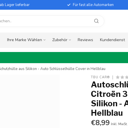
ab Lager lieferbar
Für fast alle Automarken
e
Ihre Marke Wählen
Zubehör
Reviews
Kundendienst
chutzhülle aus Silikon - Auto Schlüsselhülle Cover in Hellblau
TBU CAR®
Autoschlü
Citroën 3
Silikon -
Hellblau
€8,99
Inkl. MwSt.