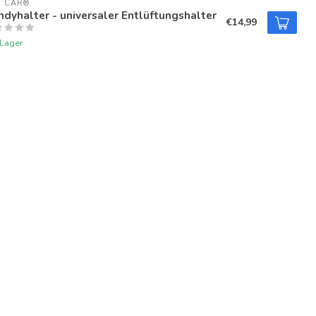
U CAR®
dyhalter - universaler Entlüftungshalter
€14,99
 Lager