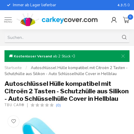
Immer ab Lager lieferbar
Für fast
4.3
/5.0
0
MENU
🚚
Kostenloser Versand
ab 2 Stück 💨
Startseite
/
Autoschlüssel Hülle kompatibel mit Citroën 2 Tasten -
Schutzhülle aus Silikon - Auto Schlüsselhülle Cover in Hellblau
Autoschlüssel Hülle kompatibel mit
Citroën 2 Tasten - Schutzhülle aus Silikon
- Auto Schlüsselhülle Cover in Hellblau
(0)
TBU CAR®