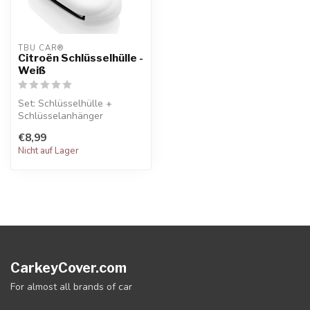
TBU CAR®
Citroën Schlüsselhülle -
Weiß
Set: Schlüsselhülle +
Schlüsselanhänger
€8,99
Nicht auf Lager
CarkeyCover.com
For almost all brands of car