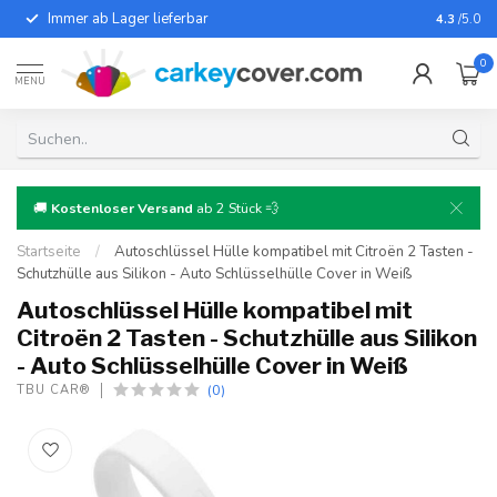
Immer ab Lager lieferbar
Für fast
4.3
/5.0
0
MENU
🚚
Kostenloser Versand
ab 2 Stück 💨
Startseite
/
Autoschlüssel Hülle kompatibel mit Citroën 2 Tasten -
Schutzhülle aus Silikon - Auto Schlüsselhülle Cover in Weiß
Autoschlüssel Hülle kompatibel mit
Citroën 2 Tasten - Schutzhülle aus Silikon
- Auto Schlüsselhülle Cover in Weiß
(0)
TBU CAR®