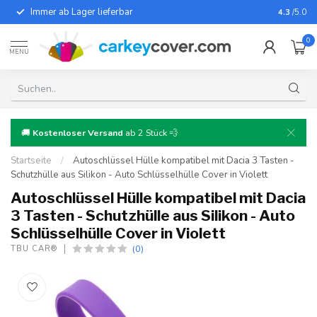
Immer ab Lager lieferbar
Für fast
4.3
/5.0
0
MENU
🚚
Kostenloser Versand
ab 2 Stück 💨
Startseite
/
Autoschlüssel Hülle kompatibel mit Dacia 3 Tasten -
Schutzhülle aus Silikon - Auto Schlüsselhülle Cover in Violett
Autoschlüssel Hülle kompatibel mit Dacia
3 Tasten - Schutzhülle aus Silikon - Auto
Schlüsselhülle Cover in Violett
(0)
TBU CAR®