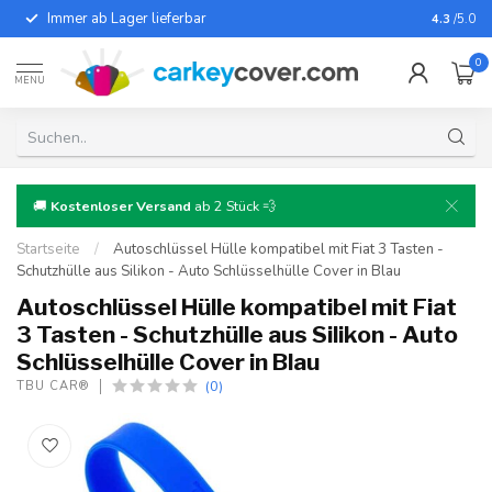
Immer ab Lager lieferbar
Für fast
4.3
/5.0
0
MENU
🚚
Kostenloser Versand
ab 2 Stück 💨
Startseite
/
Autoschlüssel Hülle kompatibel mit Fiat 3 Tasten -
Schutzhülle aus Silikon - Auto Schlüsselhülle Cover in Blau
Autoschlüssel Hülle kompatibel mit Fiat
3 Tasten - Schutzhülle aus Silikon - Auto
Schlüsselhülle Cover in Blau
(0)
TBU CAR®