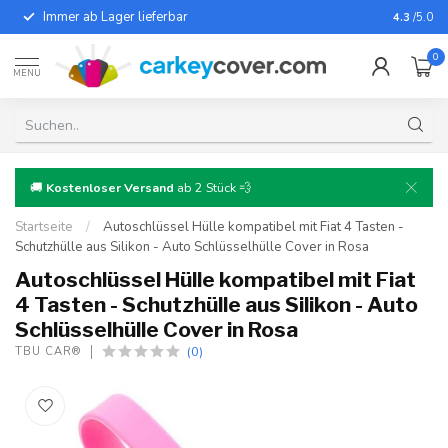
Immer ab Lager lieferbar
Für fast
4.3
/5.0
0
MENU
🚚
Kostenloser Versand
ab 2 Stück 💨
Startseite
/
Autoschlüssel Hülle kompatibel mit Fiat 4 Tasten -
Schutzhülle aus Silikon - Auto Schlüsselhülle Cover in Rosa
Autoschlüssel Hülle kompatibel mit Fiat
4 Tasten - Schutzhülle aus Silikon - Auto
Schlüsselhülle Cover in Rosa
(0)
TBU CAR®