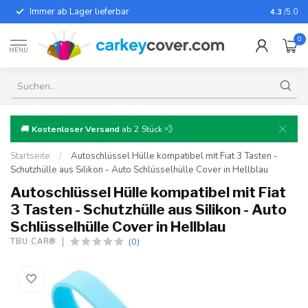
Immer ab Lager lieferbar
Für fast
4.3
/5.0
0
MENU
🚚
Kostenloser Versand
ab 2 Stück 💨
Startseite
/
Autoschlüssel Hülle kompatibel mit Fiat 3 Tasten -
Schutzhülle aus Silikon - Auto Schlüsselhülle Cover in Hellblau
Autoschlüssel Hülle kompatibel mit Fiat
3 Tasten - Schutzhülle aus Silikon - Auto
Schlüsselhülle Cover in Hellblau
(0)
TBU CAR®