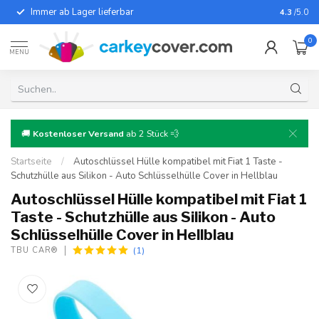
Immer ab Lager lieferbar
Für fast
4.3
/5.0
0
MENU
🚚
Kostenloser Versand
ab 2 Stück 💨
Startseite
/
Autoschlüssel Hülle kompatibel mit Fiat 1 Taste -
Schutzhülle aus Silikon - Auto Schlüsselhülle Cover in Hellblau
Autoschlüssel Hülle kompatibel mit Fiat 1
Taste - Schutzhülle aus Silikon - Auto
Schlüsselhülle Cover in Hellblau
(1)
TBU CAR®