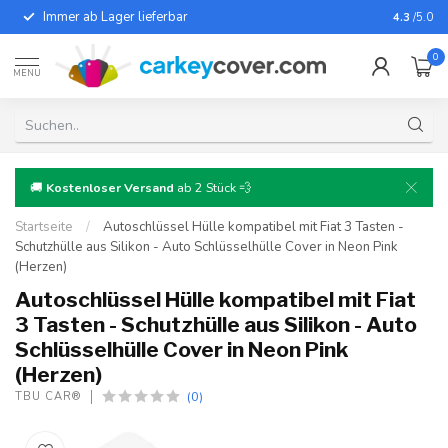
Immer ab Lager lieferbar
Für fast
4.3
/5.0
0
MENU
🚚
Kostenloser Versand
ab 2 Stück 💨
Startseite
/
Autoschlüssel Hülle kompatibel mit Fiat 3 Tasten -
Schutzhülle aus Silikon - Auto Schlüsselhülle Cover in Neon Pink
(Herzen)
Autoschlüssel Hülle kompatibel mit Fiat
3 Tasten - Schutzhülle aus Silikon - Auto
Schlüsselhülle Cover in Neon Pink
(Herzen)
(0)
TBU CAR®