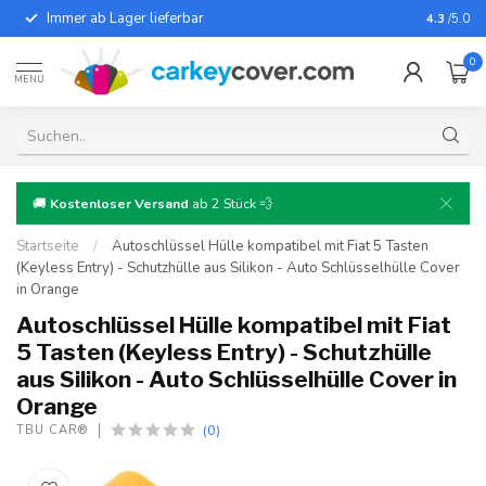
Immer ab Lager lieferbar
Für fast
4.3
/5.0
0
MENU
🚚
Kostenloser Versand
ab 2 Stück 💨
Startseite
/
Autoschlüssel Hülle kompatibel mit Fiat 5 Tasten
(Keyless Entry) - Schutzhülle aus Silikon - Auto Schlüsselhülle Cover
in Orange
Autoschlüssel Hülle kompatibel mit Fiat
5 Tasten (Keyless Entry) - Schutzhülle
aus Silikon - Auto Schlüsselhülle Cover in
Orange
(0)
TBU CAR®