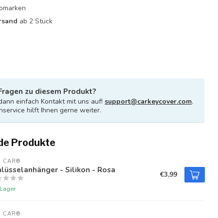
utomarken
rsand
ab 2 Stück
Fragen zu diesem Produkt?
ann einfach Kontakt mit uns auf!
support@carkeycover.com
.
service hilft Ihnen gerne weiter.
de Produkte
U CAR®
lüsselanhänger - Silikon - Rosa
€3,99
 Lager
U CAR®