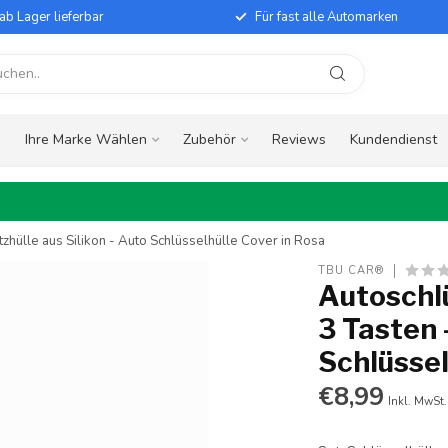
ab Lager lieferbar
Für fast alle Automarken
e
Ihre Marke Wählen
Zubehör
Reviews
Kundendienst
tzhülle aus Silikon - Auto Schlüsselhülle Cover in Rosa
TBU CAR®
Autoschlü
3 Tasten 
Schlüssel
€8,99
Inkl. MwSt.