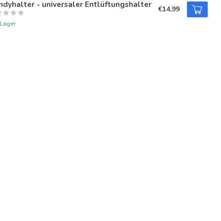
dyhalter - universaler Entlüftungshalter
€14,99
 Lager