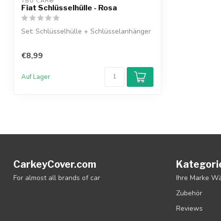
TBU CAR®
Fiat Schlüsselhülle - Rosa
Set: Schlüsselhülle + Schlüsselanhänger
€8,99
Auf Lager
CarkeyCover.com
Kategori
For almost all brands of car
Ihre Marke W
Zubehör
Reviews