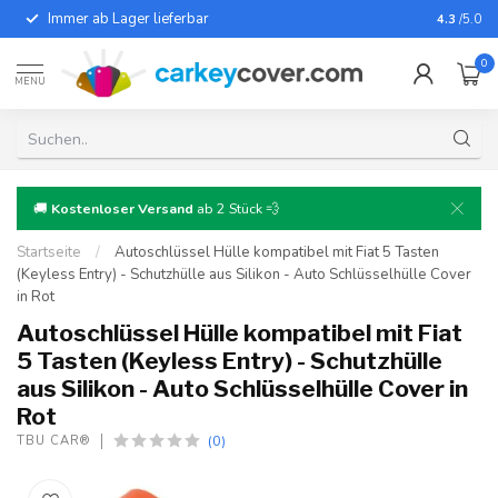
Immer ab Lager lieferbar
Für fast
4.3
/5.0
0
MENU
🚚
Kostenloser Versand
ab 2 Stück 💨
Startseite
/
Autoschlüssel Hülle kompatibel mit Fiat 5 Tasten
(Keyless Entry) - Schutzhülle aus Silikon - Auto Schlüsselhülle Cover
in Rot
Autoschlüssel Hülle kompatibel mit Fiat
5 Tasten (Keyless Entry) - Schutzhülle
aus Silikon - Auto Schlüsselhülle Cover in
Rot
(0)
TBU CAR®