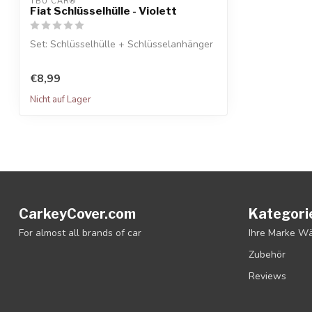
TBU CAR®
Fiat Schlüsselhülle - Violett
Set: Schlüsselhülle + Schlüsselanhänger
€8,99
Nicht auf Lager
CarkeyCover.com
Kategori
For almost all brands of car
Ihre Marke W
Zubehör
Reviews