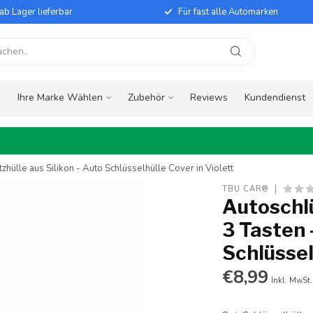
ab Lager lieferbar
Für fast alle Automarken
e
Ihre Marke Wählen
Zubehör
Reviews
Kundendienst
zhülle aus Silikon - Auto Schlüsselhülle Cover in Violett
TBU CAR®
Autoschlü
3 Tasten 
Schlüssel
€8,99
Inkl. MwSt.