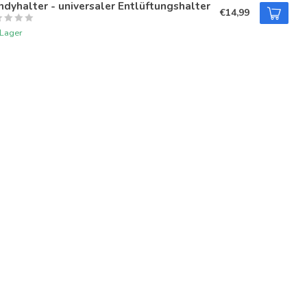
dyhalter - universaler Entlüftungshalter
€14,99
 Lager