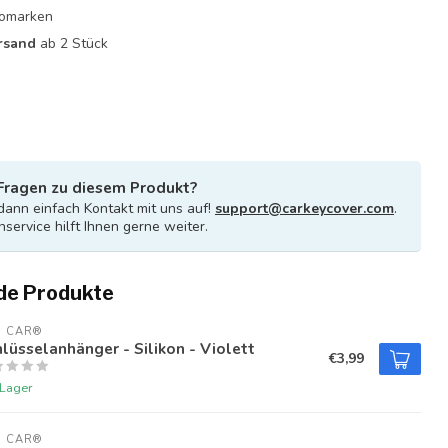
utomarken
rsand
ab 2 Stück
Fragen zu diesem Produkt?
ann einfach Kontakt mit uns auf!
support@carkeycover.com
.
service hilft Ihnen gerne weiter.
de Produkte
U CAR®
lüsselanhänger - Silikon - Violett
€3,99
 Lager
U CAR®